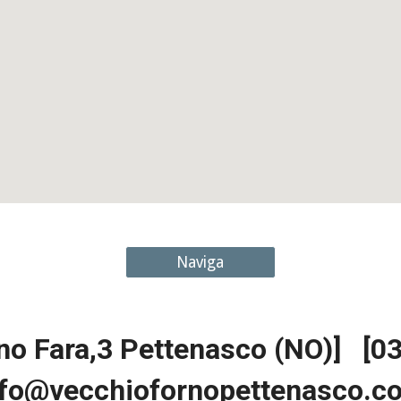
Naviga
ano Fara,3 Pettenasco (NO)] [
nfo@vecchiofornopettenasco.c