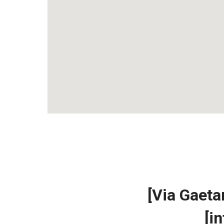
[Via Gaet
[i