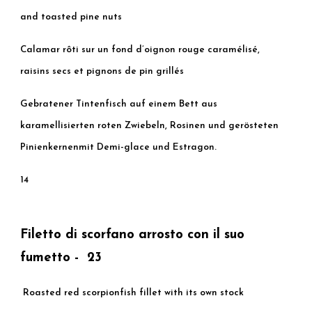
and toasted pine nuts
Calamar rôti sur un fond d’oignon rouge caramélisé,
raisins secs et pignons de pin grillés
Gebratener Tintenfisch auf einem Bett aus
karamellisierten roten Zwiebeln, Rosinen und gerösteten
Pinienkernenmit Demi-glace und Estragon.
14
Filetto di scorfano arrosto con il suo
fumetto - 23
Roasted red scorpionfish fillet with its own stock