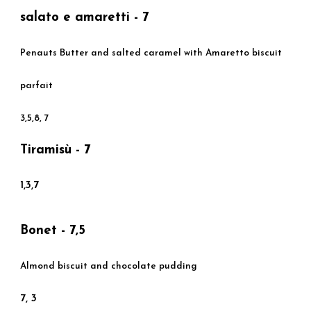
salato e amaretti - 7
Penauts Butter and salted caramel with Amaretto biscuit
parfait
3,5,8, 7
Tiramisù - 7
1,3,7
Bonet - 7,5
Almond biscuit and chocolate pudding
7, 3